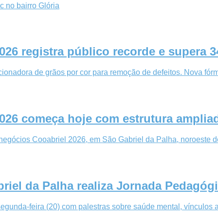
c no bairro Glória
26 registra público recorde e supera 34
onadora de grãos por cor para remoção de defeitos. Nova fórmu
026 começa hoje com estrutura ampliad
onegócios Cooabriel 2026, em São Gabriel da Palha, noroeste d
riel da Palha realiza Jornada Pedagóg
egunda-feira (20) com palestras sobre saúde mental, vínculos a