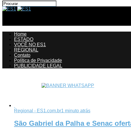
ES1
Home
ESTADO
VOCÊ NO ES1
REGIONAL
Contato
Política de Privacidade
PUBLICIDADE LEGAL
Regional - ES1.com.br
1 minuto atrás
São Gabriel da Palha e Senac ofer