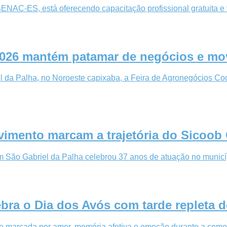
SENAC-ES, está oferecendo capacitação profissional gratuita e
2026 mantém patamar de negócios e mov
l da Palha, no Noroeste capixaba, a Feira de Agronegócios Cooab
vimento marcam a trajetória do Sicoob
em São Gabriel da Palha celebrou 37 anos de atuação no muni
ebra o Dia dos Avós com tarde repleta
arde marcada por amor, memória afetiva e emoção durante a com