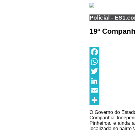
Policial - ES1.c
19ª Companh
Facebook
WhatsApp
Twitter
LinkedIn
Email
Share
O Governo do Estado 
Companhia Independe
Pinheiros, e ainda 
localizada no bairro 