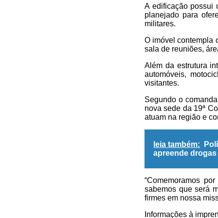
A edificação possui
planejado para ofer
militares.
O imóvel contempla o
sala de reuniões, áre
Além da estrutura in
automóveis, motocic
visitantes.
Segundo o comandante
nova sede da 19ª Co
atuam na região e co
leia também:
Pol
apreende drogas
“Comemoramos por e
sabemos que será ma
firmes em nossa miss
Informações à impre