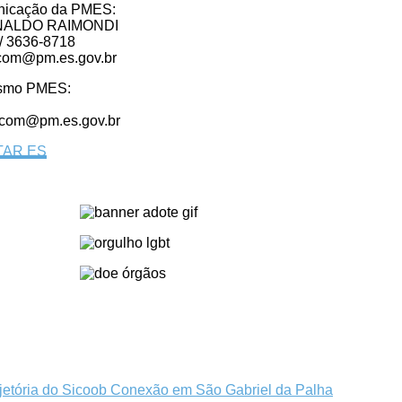
nicação da PMES:
ONALDO RAIMONDI
 / 3636-8718
scom@pm.es.gov.br
ismo PMES:
scom@pm.es.gov.br
ITAR ES
jetória do Sicoob Conexão em São Gabriel da Palha