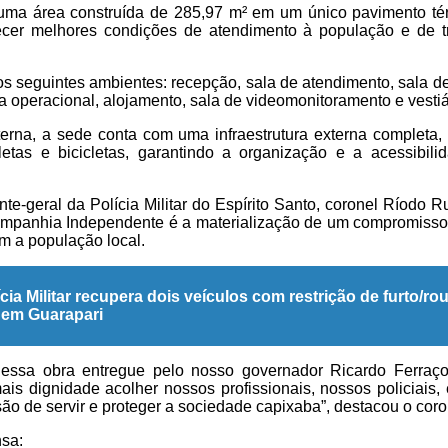
 uma área construída de 285,97 m² em um único pavimento tér
ecer melhores condições de atendimento à população e de tr
s seguintes ambientes: recepção, sala de atendimento, sala de
a operacional, alojamento, sala de videomonitoramento e vestiá
terna, a sede conta com uma infraestrutura externa completa,
letas e bicicletas, garantindo a organização e a acessibilid
-geral da Polícia Militar do Espírito Santo, coronel Ríodo R
mpanhia Independente é a materialização de um compromisso 
m a população local.
ícia Militar recupera dois veículos com restrição de furto/ro
 em Guarapari
ssa obra entregue pelo nosso governador Ricardo Ferraço,
is dignidade acolher nossos profissionais, nossos policiais,
ão de servir e proteger a sociedade capixaba”, destacou o cor
nsa: