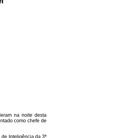
el
deram na noite desta
pontado como chefe de
 de Inteligência da 3ª