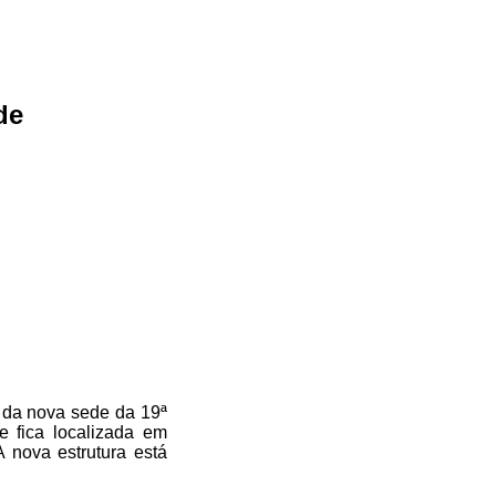
de
o da nova sede da 19ª
e fica localizada em
 nova estrutura está