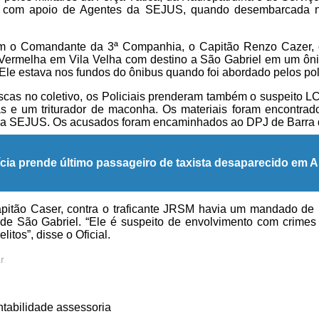
 com apoio de Agentes da SEJUS, quando desembarcada na
m o Comandante da 3ª Companhia, o Capitão Renzo Cazer, 
 Vermelha em Vila Velha com destino a São Gabriel em um ônib
 Ele estava nos fundos do ônibus quando foi abordado pelos poli
scas no coletivo, os Policiais prenderam também o suspeito
s e um triturador de maconha. Os materiais foram encontra
 da SEJUS. Os acusados foram encaminhados ao DPJ de Barra 
ícia prende último passageiro de taxista desaparecido em A
itão Caser, contra o traficante JRSM havia um mandado de 
de São Gabriel. “Ele é suspeito de envolvimento com crimes d
litos”, disse o Oficial.
r