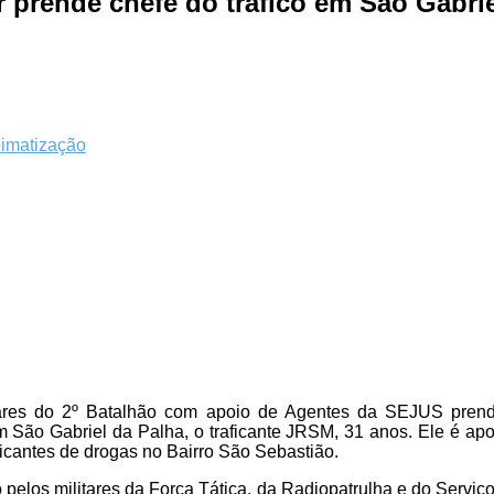
ar prende chefe do tráfico em São Gabri
itares do 2º Batalhão com apoio de Agentes da SEJUS pren
m São Gabriel da Palha, o traficante JRSM, 31 anos. Ele é a
ficantes de drogas no Bairro São Sebastião.
o pelos militares da Força Tática, da Radiopatrulha e do Serviço