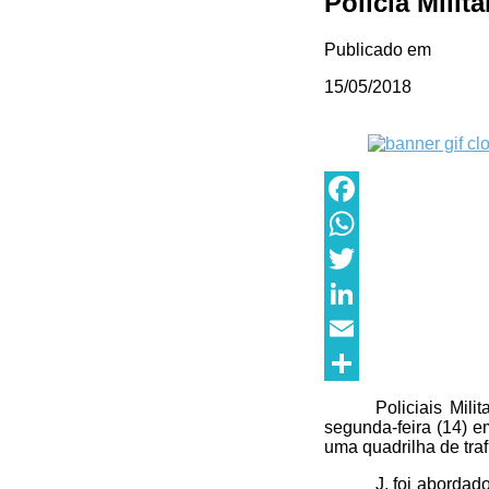
Polícia Milit
Publicado em
15/05/2018
Facebook
WhatsApp
Twitter
LinkedIn
Email
Share
Policiais Mil
segunda-feira (14) e
uma quadrilha de tra
J. foi abordad