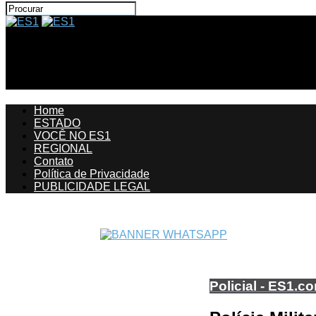
ES1
Polícia Militar prende chefe do tráfico em São Gabriel
Home
ESTADO
VOCÊ NO ES1
REGIONAL
Contato
Política de Privacidade
PUBLICIDADE LEGAL
Policial - ES1.c