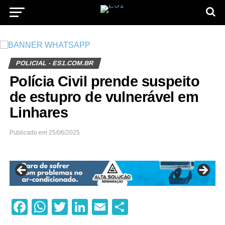
POLICIAL - ES1.COM.BR
Polícia Civil prende suspeito
de estupro de vulnerável em
Linhares
Publicado em
25/06/2025
Facebook
WhatsApp
Twitter
LinkedIn
Email
Share