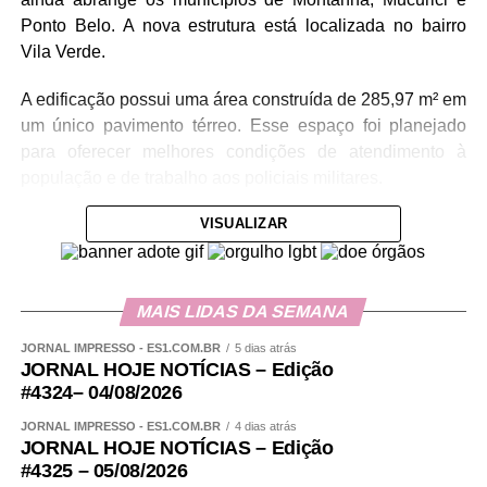
Ponto Belo. A nova estrutura está localizada no bairro
Vila Verde.
A edificação possui uma área construída de 285,97 m² em
um único pavimento térreo. Esse espaço foi planejado
para oferecer melhores condições de atendimento à
população e de trabalho aos policiais militares.
VISUALIZAR
O imóvel contempla os seguintes ambientes: recepção,
sala de atendimento, sala de apoio, almoxarifado, sala de
reuniões, área operacional, alojamento, sala de
videomonitoramento e vestiários.
MAIS LIDAS DA SEMANA
JORNAL IMPRESSO - ES1.COM.BR
5 dias atrás
Além da estrutura interna, a sede conta com uma
JORNAL HOJE NOTÍCIAS – Edição
infraestrutura externa completa, incluindo vagas para
#4324– 04/08/2026
automóveis, motocicletas e bicicletas, garantindo a
JORNAL IMPRESSO - ES1.COM.BR
4 dias atrás
organização e a acessibilidade para policiais e visitantes.
JORNAL HOJE NOTÍCIAS – Edição
#4325 – 05/08/2026
Segundo o comandante-geral da Polícia Militar do