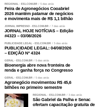
Espírito Santo, coronel Ríodo Rubim, a entrega desta
REGIONAL - ES1.COM.BR
5 dias atrás
Feira de Agronegócios Cooabriel
nova sede da 19ª Companhia Independente é a
2026 mantém patamar de negócios
materialização de um compromisso com os policiais que
e movimenta mais de R$ 1,1 bilhão
atuam na região e com a população local.
JORNAL IMPRESSO - ES1.COM.BR
7 dias atrás
JORNAL HOJE NOTÍCIAS – Edição
leia também:
Militares da 6ª
#4323 – 03/08/2026
Companhia do 1º Batalhão são
recebidos pelo comandante-geral da
PUBLICIDADE LEGAL - ES1.COM.BR
5 dias atrás
PUBLICIDADE LEGAL: 04/08/2026
PMES
– EDIÇÃO Nº 4324
“Comemoramos por essa obra entregue pelo nosso
GERAL - ES1.COM.BR
5 dias atrás
governador Ricardo Ferraço, nesta data, porque sabemos
Bioenergia abre nova fronteira de
que será mais dignidade acolher nossos profissionais,
renda e ganha força no Congresso
nossos policiais, e assim continuamos firmes em nossa
GERAL - ES1.COM.BR
5 dias atrás
missão de servir e proteger a sociedade capixaba”,
Agronegócio movimentou R$ 45,6
destacou o coronel Rubim.
bilhões no primeiro semestre
REGIONAL - ES1.COM.BR
3 dias atrás
Informações à imprensa:
São Gabriel da Palha e Senac
Assessoria de Comunicação da PMES:
ofertam capacitação gratuita de